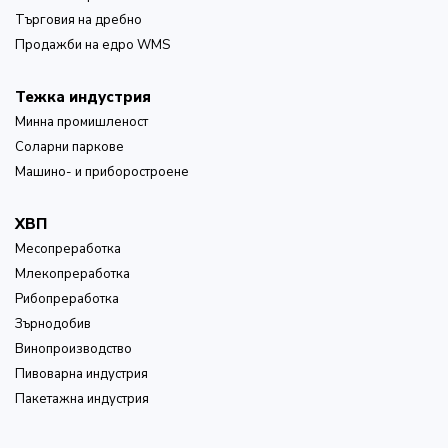
Търговия на дребно
Продажби на едро WMS
Тежка индустрия
Минна промишленост
Соларни паркове
Машино- и приборостроене
ХВП
Месопреработка
Млекопреработка
Рибопреработка
Зърнодобив
Винопроизводство
Пивоварна индустрия
Пакетажна индустрия