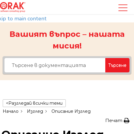
kip to main content
Вашият въпрос – нашата
мисия!
Търсене
<Разгледай всички теми
Начало
Изглед
Описание Изглед
Печат