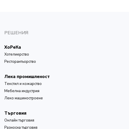
РЕШЕНИЯ
ХоРеКа
Хотелиерство
Ресторантьорство
Лека промишленост
Текстил и кожарство
Мебелна индустрия
Леко машиностроене
Търговия
Онлайн търговия
Разносна търговия