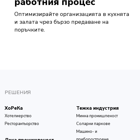
работния процес
Оптимизирайте организацията в кухнята
и залата чрез бързо предаване на
поръчките.
РЕШЕНИЯ
ХоРеКа
Тежка индустрия
Хотелиерство
Минна промишленост
Ресторантьорство
Соларни паркове
Машино- и
приборостроене