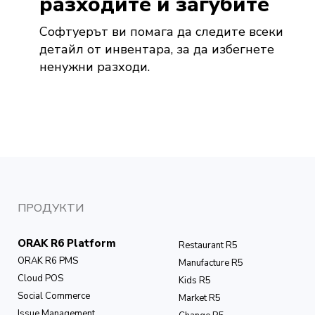
разходите и загубите
Софтуерът ви помага да следите всеки
детайл от инвентара, за да избегнете
ненужни разходи.
ПРОДУКТИ
ORAK R6 Platform
Restaurant R5
ORAK R6 PMS
Manufacture R5
Cloud POS
Kids R5
Social Commerce
Market R5
Issue Management