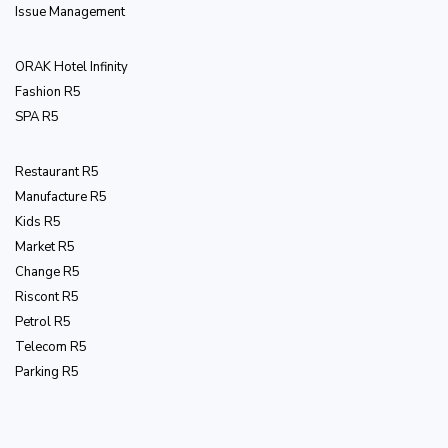
Issue Management
ОRAK Hotel Infinity
Fashion R5
SPA R5
Restaurant R5
Manufacture R5
Kids R5
Market R5
Change R5
Riscont R5
Petrol R5
Telecom R5
Parking R5