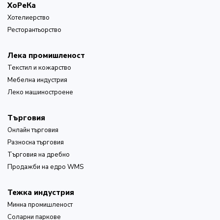
ХоРеКа
Хотелиерство
Ресторантьорство
Лека промишленост
Текстил и кожарство
Мебелна индустрия
Леко машиностроене
Търговия
Онлайн търговия
Разносна търговия
Търговия на дребно
Продажби на едро WMS
Тежка индустрия
Минна промишленост
Соларни паркове