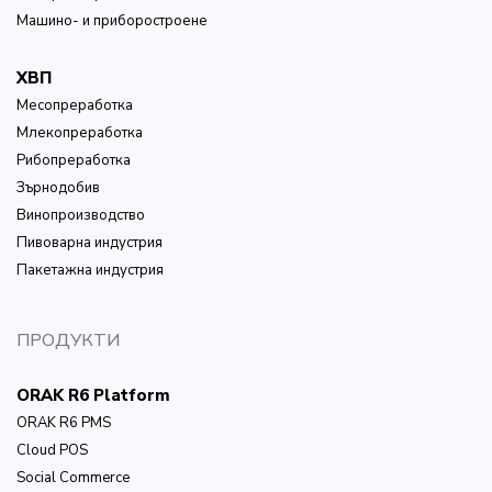
Машино- и приборостроене
ХВП
Месопреработка
Млекопреработка
Рибопреработка
Зърнодобив
Винопроизводство
Пивоварна индустрия
Пакетажна индустрия
ПРОДУКТИ
ORAK R6 Platform
ORAK R6 PMS
Cloud POS
Social Commerce