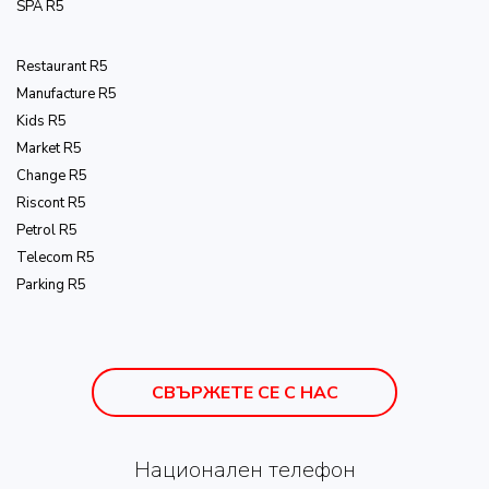
SPA R5
Restaurant R5
Manufacture R5
Kids R5
Market R5
Change R5
Riscont R5
Petrol R5
Telecom R5
Parking R5
СВЪРЖЕТЕ СЕ С НАС
Национален телефон