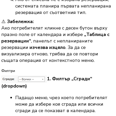
системата планира първата непланирана
резервация от съответния тип.
⚠️
Забележка:
Ако потребителят кликне с десен бутон върху
празно поле от календара и избере
„Таблица с
резервации“
, панелът с непланираните
резервации
изчезва изцяло
. За да се
визуализира отново, трябва да се повтори
същата операция от контекстното меню.
Филтри
1. Филтър „Сгради“
(dropdown)
Падащо меню, чрез което потребителят
може да избере коя сграда или всички
сгради да се показват в календара.