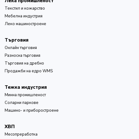
Лека промишленост
Текстил и кожарство
Мебелна индустрия
Леко машиностроене
Търговия
Онлайн търговия
Разносна търговия
Търговия на дребно
Продажби на едро WMS
Тежка индустрия
Минна промишленост
Соларни паркове
Машино- и приборостроене
ХВП
Месопреработка