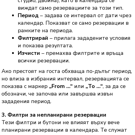
студио, двойна), като в календара се
виждат само резервациите за този тип.
Период
– задава се интервал от дати чрез
календар. Показват се само резервации в
рамките на периода.
Филтрирай
– прилага зададените условия
и показва резултата.
Изчисти
– премахва филтрите и връща
всички резервации.
Ако престоят на госта обхваща по-дълъг период,
но влиза в избрания интервал, резервацията се
показва с маркер
„From …“
или
„To …“
, за да се
обозначи, че започва или завършва извън
зададения период.
3. Филтри за непланирани резервации
Тези филтри и бутони не влияят върху вече
планирани резервации в календара. Те служат