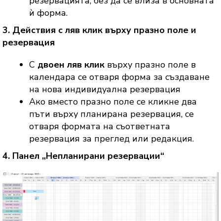
резервацията, без да се влиза в основната
ѝ форма.
3. Действия с ляв клик върху празно поле и
резервация
С
двоен ляв клик
върху празно поле в
календара се отваря форма за създаване
на нова индивидуална резервация
Ако вместо празно поле се кликне два
пъти върху планирана резервация, се
отваря формата на съответната
резервация за преглед или редакция.
4. Панел „Непланирани резервации“