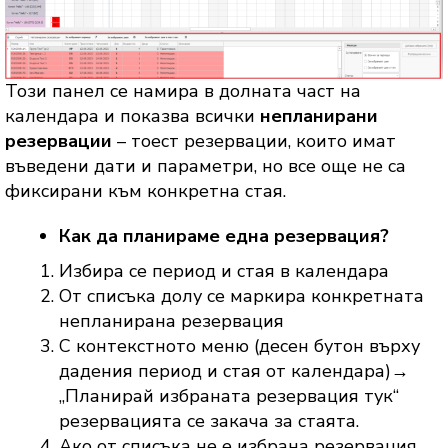
Този панел се намира в долната част на
календара и показва всички
непланирани
резервации
– тоест резервации, които имат
въведени дати и параметри, но все още не са
фиксирани към конкретна стая.
Как да планираме една резервация?
Избира се период и стая в календара
От списъка долу се маркира конкретната
непланирана резервация
С контекстното меню (десен бутон върху
дадения период и стая от календара)→
„Планирай избраната резервация тук“
резервацията се закача за стаята.
Ако от списъка не е избрана резервация,