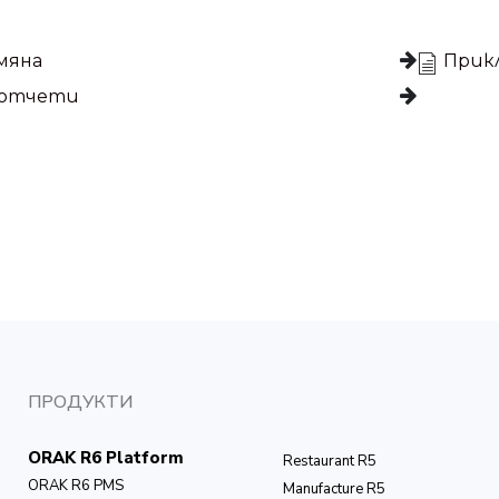
мяна
Прикл
 отчети
ПРОДУКТИ
ORAK R6 Platform
Restaurant R5
ORAK R6 PMS
Manufacture R5