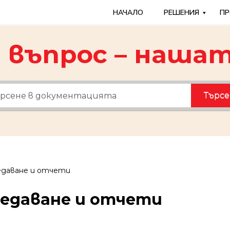
НАЧАЛО
РЕШЕНИЯ
ПР
въпрос – нашат
Търсе
даване и отчети
едаване и отчети