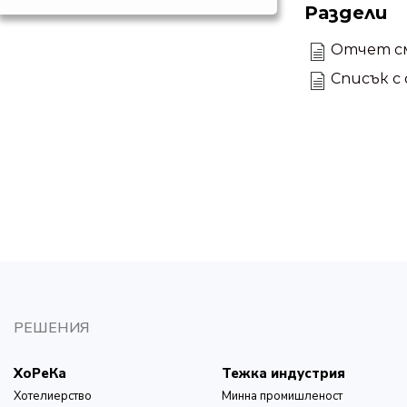
Раздели
Отчет с
Списък с
РЕШЕНИЯ
ХоРеКа
Тежка индустрия
Хотелиерство
Минна промишленост